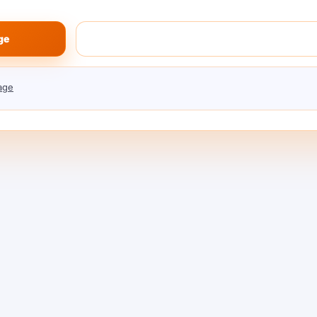
. أنت تجلب مزودي الخدمة الخاصين بك.
أمثلة: Arch
Gateway, Kong AI Gateway, Portkey.
ge
دم مدمجة (ذاكرة/أدوات/قنوات) للمساعدين؛ أقرب
إلى المنتج من البنية التحتية.
مثال: Orq.
age
Arch Gate
ملكية + المفتوحة؛ التبديل السهل؛ بدون إعادة كتابة.
التوجيه، المهلات/إعادة المحاولات، الفشل الفوري.
 مع المفاتيح، النطاقات، التوجيه الإقليمي، الضوابط.
قبة
— السجلات/التتبع ولوحات التحكم للتكلفة/الزمن.
مالية
— قارن
حقيقي
التكاليف قبل أن تقوم بالتوجيه.
إذا كانت نفقاتك تزيد العرض (حوافز لمالكي GPU).