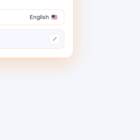
الضوابط) بالإضافة إلى
إمكانية المراقبة
English
منصات الوكلاء/الدردشة الآلية
— تجربة مستخ
كيف قمنا بتقييم أفضل بدائل way
نطاق النموذج والحياد
— ال
زمن الاستجابة والمرونة
— سياسات 
الحوكمة والأمان
— التعامل
المرا
شفافية التسعير وتكلفة الملكية الإج
تجربة المطور
— الوثائق، SDKs، البدايات السريعة؛ الوقت للحصول على الرمز الأول.
المجتمع والاقتصاد
— ما 