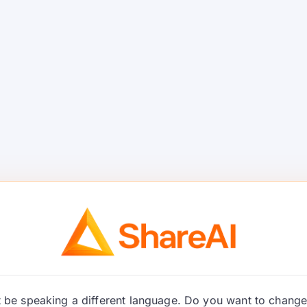
) هي بوابة مدركة للذكاء الاصطناعي
archg
 بك لتطبيق الضوابط، وتوضيح/تطبيع المدخلات، وتوجيه
المطالبات إلى الأداة أو النموذج المناسب، وتوحيد الوصول إلى LLMs - بحيث يمكن لتطبيقك التركيز على
منطق الأعمال بدلاً من البنية التحتية.
ليس
شفافة
سوق نماذج شفاف
، وقت التشغيل، التوفر
قبل التوجيه. هنا يبرز ShareAI.
ات مقابل منصات الوكلاء
حدة عبر العديد من النماذج/المزودين مع
شفافية قبل
ر، نوع المزود) و
التوجيه الذكي/التبديل التلقائي
.
مثال:
ShareAI.
be speaking a different language. Do you want to change 
لحركة مرور LLM (المفاتيح، السياسات، حدود المعدل،