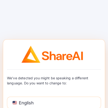
করার উপায়
একটি নতুন মডেল এন্ডপয়েন্টে প্রকৃত প্রোডাকশন ট্র্যাফিক সরানোর
আগে, ডেভেলপারদের পাঁচটি বিষয় পরীক্ষা করা উচিত।.
সামঞ্জস্যতা:
এন্ডপয়েন্টটি কি আপনার বিদ্যমান SDK,
অনুরোধ ফরম্যাট, স্ট্রিমিং আচরণ এবং টুল-কলে
প্রত্যাশার সাথে কাজ করতে পারে?
লেটেন্সি:
প্রথম টোকেনের সময় এবং মোট সম্পূর্ণতার সময়
কি আপনার প্রয়োজনীয় ব্যবহারকারীর অভিজ্ঞতার সাথে
মেলে?
প্রসঙ্গ আচরণ:
মডেলটি কি আপনার প্রকৃত দীর্ঘ
We've detected you might be speaking a different
প্রম্পটগুলিতে নির্ভরযোগ্য থাকে, শুধুমাত্র বিজ্ঞাপিত প্রসঙ্গ
language. Do you want to change to:
উইন্ডো নয়?
খরচের আকার:
ব্যবহারকারীরা দীর্ঘ প্রতিক্রিয়া তৈরি করলে
ইনপুট, ক্যাশড ইনপুট এবং আউটপুট মূল্য কি এখনও কাজ
English
করে?