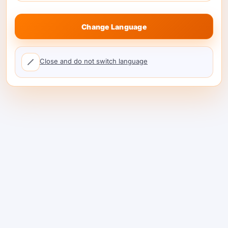
ফ্যালব্যাক পথ:
যদি নির্বাচিত এন্ডপয়েন্ট ধীর হয়ে যায় বা
অপ্রাপ্য হয়ে যায় তবে কোন রুটটি ট্র্যাফিক গ্রহণ করবে?
Change Language
এটি এমন একটি জায়গা যেখানে একটি মার্কেটপ্লেস স্তর সাহায্য
Close and do not switch language
করে। ShareAI-তে, ডেভেলপাররা
AI মডেল ব্রাউজ করতে
পারে
, উপলব্ধ বিকল্পগুলি তুলনা করুন এবং প্রতিটি প্রদানকারীর
পরিবর্তন অ্যাপ্লিকেশনে হার্ড-কোড করার পরিবর্তে রাউটিং
সিদ্ধান্তের চারপাশে ডিজাইন করুন।.
রাউটিং এককালীন প্রদানকারী পরিবর্তনের
চেয়ে ভালো।
প্রদানকারীর নমনীয়তার সবচেয়ে সহজ সংস্করণ হল একটি বেস
URL পরিবর্তন করা। এটি উপকারী, তবে এটি শুধুমাত্র প্রথম
ধাপ। বাস্তব প্রোডাকশন সিস্টেম সাধারণত নীতি প্রয়োজন: এই