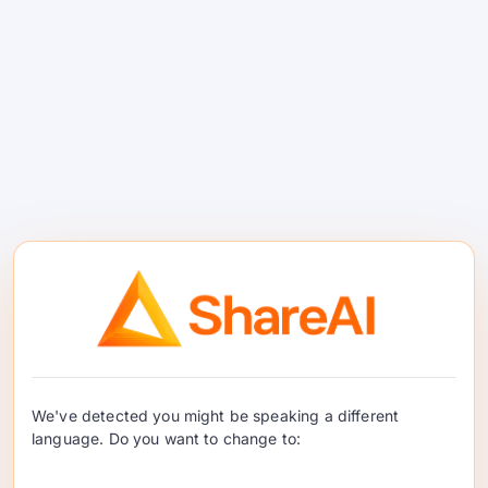
observabilidad
en el borde. Es un plano de
control en lugar de un mercado.
#3 — Portkey
Qué es.
puerta de enlace de IA que enfatiza
We've detected you might be speaking a different
observabilidad
,
límites de seguridad
, y
language. Do you want to change to:
gobernanza
—a menudo elegido para