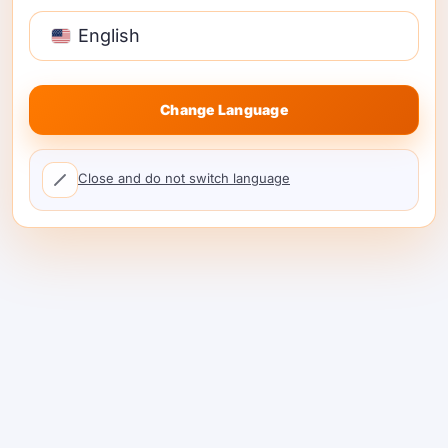
cargas de trabajo reguladas.
English
#4 — OpenRouter
Change Language
Close and do not switch language
Qué es.
Agregador con un amplio catálogo
de modelos y un
API unificada
; excelente
para la experimentación rápida entre
proveedores.