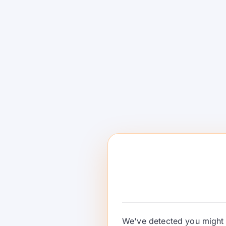
Programa de C
de ShareAI: G
los Modelos q
Construiste
El Programa de Creadores de ShareAI ay
modelos a ganar con modelos abiertos, a
tipo privado en la red ShareAI. …
Continuar Leyendo
We've detected you might 