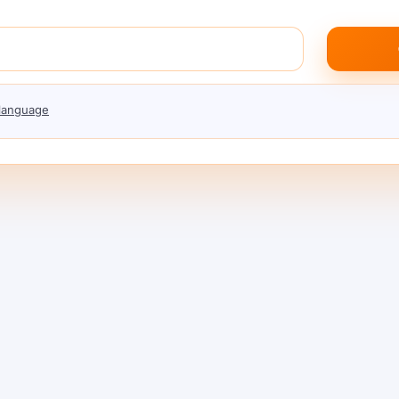
 language
PT-OSS
DeepSee
hareAI
finalmen
s modelos de IA más
La espera ha terminado. 
ciendo nuevamente hoy.
está en vivo en ShareAI