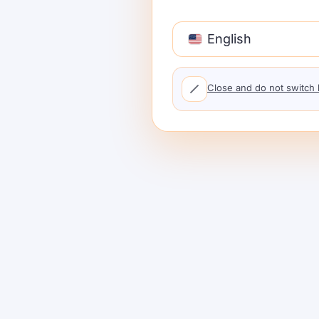
English
Close and do not switch
Bienvenido G
de OpenAI a S
ShareAI está comprometido a traerte lo
recientes y poderosos—y lo estamos ha