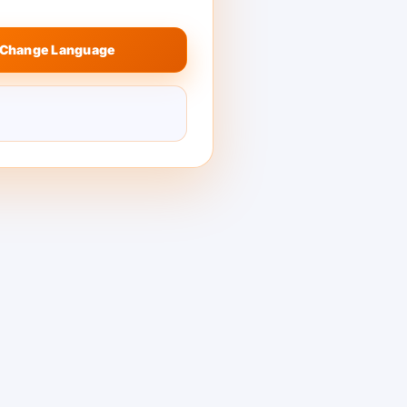
Change Language
k-V3.1 671B
te en ShareAI
A partir de hoy, DeepSeek-V3.1 671B
—diseñado para proveedores con