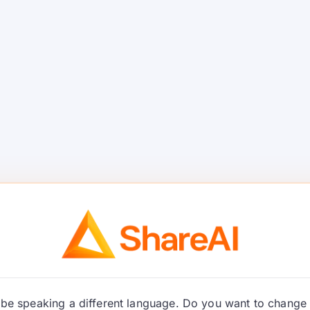
readores
We are li
ana con
ShareAI, 
ue
Engine m
TL;DR – ShareAI es una 
CPU/GPU inactiva ejecuta
Comparte computación so
uda a los creadores de
lquilados, vendidos o de
Continuar Leyendo
be speaking a different language. Do you want to change 