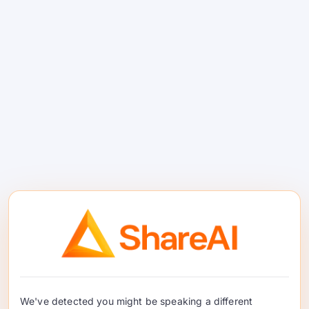
اجرای جریان‌های کاری عامل‌محور
با اجرای
ابزار و برنامه‌ریزی بهبود یافته.
سبک استدلال خود را انتخاب کنید
بر اساس
درخواست: تفکر روشن برای مشکلات
سخت، خاموش برای گفتگوهای کم‌تأخیر.
شروع به کار در ShareAI
مدل را انتخاب کنید:
deepseek-v3.1-
.
671b
حالت را انتخاب کنید:
قالب چت را تنظیم کنید
به
تفکر
یا
استاندارد
.
ابزارهای خود را متصل کنید:
طرح/اسکیمای
تابع/ابزار خود را به صورت معمول ارسال
کنید—V3.1 برای آن بهینه شده است.
We've detected you might be speaking a different