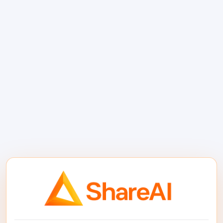
مدل‌های GPT-OSS از تکنیک کوانت‌سازی
استفاده می‌کنند که در آن وزن‌های Mixture-
of-Experts (MoE) به فقط 4.25 بیت در هر
پارامتر کوانت‌سازی می‌شوند. این وزن‌های
MoE بیش از 90% از کل پارامترهای مدل را
تشکیل می‌دهند، که کوانت‌سازی را بسیار
کارآمد می‌کند.
سازگاری بهبود یافته
:
این کوانت‌سازی بهینه شده اجازه می‌دهد:
مدل
gpt-oss:20b
به راحتی بر روی
ماشین‌هایی با حداقل
حافظه 16GB
اجرا شود
.
مدل
gpt-oss:120b
مدل به راحتی بر
روی یک
GPU 80GB جا شود
.
ShareAI از این فرمت MXFP4 به صورت بومی