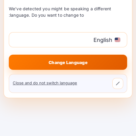
پشتیبانی می‌کند—بدون نیاز به مراحل اضافی،
We've detected you might be speaking a different
تبدیل‌ها یا دردسرهای اضافی. به‌روزرسانی اخیر
language. Do you want to change to:
موتور ما با کرنل‌های جدیدی که به طور خاص برای
فرمت MXFP4 طراحی شده‌اند، ارائه می‌شود و
عملکرد بهینه را تضمین می‌کند.
English
Change Language
مدل‌های GPT-OSS اکنون در دسترس
هستند:
Close and do not switch language
GPT-OSS:20B
ایده‌آل برای وظایف تخصصی با تأخیر کم یا
استقرار محلی.
عملکرد قوی حتی بر روی سخت‌افزارهای
متوسط ارائه می‌دهد.