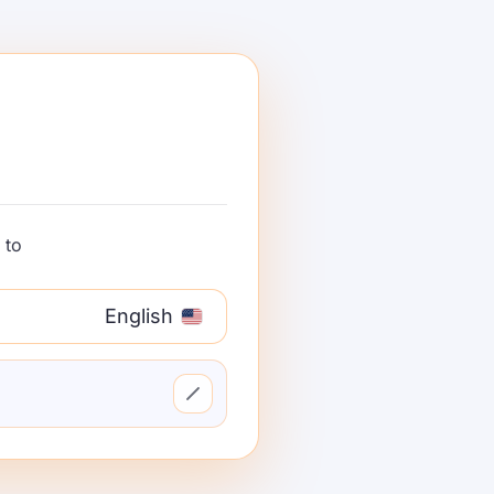
نکات برجسته oss-safeguard
سیاست در زمان استنتاج:
متن سیاست خود را بی
توضیح‌پذیری:
یک دلیل مختصر
to:
انعطاف‌پذیر و آگاه به حوزه:
برای حوزه‌ه
English
مجوز باز:
2.0
مدل‌ها اکنون در ShareAI موجود هستن