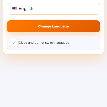
मार्केटप्लेस ट्रांसपेरेंसी
के लिए
मॉडल रूटिंग
प्रदाताओं के
English
बीच।.
Change Language
#6 — लाइटएलएलएम
Close and do not switch language
यह क्या है।.
A
हल्का SDK + स्वयं-होस्ट करने योग्य
प्रॉक्सी
जो कई प्रदाताओं के लिए OpenAI-संगत इंटरफेस
बोलता है।.