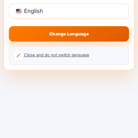
OpenRouter tetap menjadi salah satu
alternatif yang di-host terkuat jika prioritas
English
utama Anda adalah cakupan plus
kenyamanan operasional. Ini sangat menarik
Change Language
bagi tim yang menginginkan akses multi-
penyedia yang di-host, pengalihan penyedia,
fallback model, dan caching prompt dalam
Close and do not switch language
satu pengalaman pengembang yang
terpolish.
Untuk tim yang hanya menginginkan router
yang di-host kuat dan tidak peduli tentang
membawa infrastruktur sendiri atau kontrol
proxy yang di-host sendiri, OpenRouter
adalah tolok ukur yang solid.