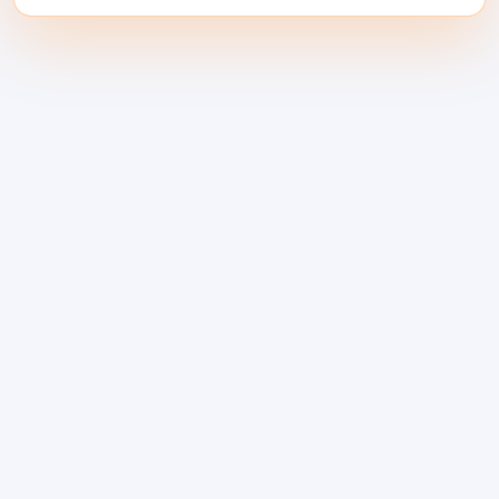
（A/B）に%トラフィックを送信、ミラ
ー
シャドウ
トラフィック、またはモデ
ルを選択
最安/最速/信頼性/準拠
.
統一テレメトリー：
トラッキング
11. $
per 1K tokens
, 、成功/エラー分類、,
12.
を追跡し、その後
, 、およびコスト
機能/
テナント/プランごと
1つのダッシュボー
ドで。.
支出管理：
予算、上限、アラートで財務
部門を驚かせない評価を実現。.
クロスモダリティサポート：
LLM、
OCR/ビジョン、STT/TTS、翻訳—カテ
ゴリ間で公平に評価します。.
安全に勝者に切り替え:
モデルを選んだ
ら、
14. を勝者に切り替えます。
それを
指すように切り替え—アプリの変更は不