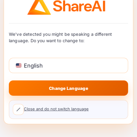
  "$schema": "https://opencode.ai/config.js
  "provider": {

    "shareai": {

      "npm": "@ai-sdk/openai-compatible",

      "name": "ShareAI",

We've detected you might be speaking a different
      "options": {

language. Do you want to change to:
        "baseURL": "https://api.shareai.now
        "apiKey": "{env:SHAREAI_API_KEY}"

      },

English
      "models": {

        "your-shareai-model": {

          "name": "Choose a ShareAI model"

        }

Change Language
      }

    }

  }

Close and do not switch language
}
置き換え
ShareAIモ
あなたのShareAIモデル