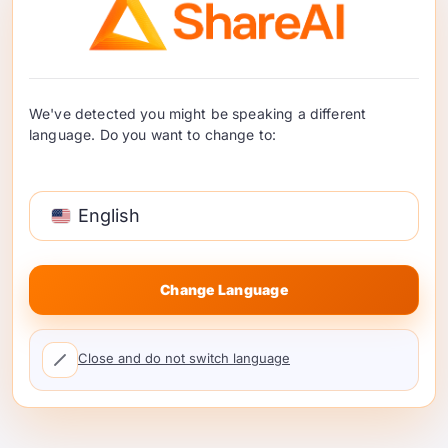
Cara Nggawe Dhuwit saka
Wektu Nganggur GPU
nganggo ShareAI
We've detected you might be speaking a different
language. Do you want to change to:
Yen sampeyan wis tuku GPU sing kuat kanggo
dolanan, AI, utawa mining, sampeyan mesthi
English
kepingin ngerti carane ngasilake dhuwit saka GPU
nalika ora digunakake. Paling saka iku …
Terus Maca
Change Language
Close and do not switch language