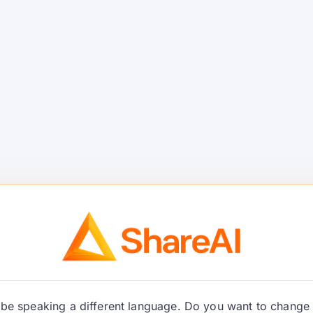
Claude
Manajeme
rja Riset
Pasang K
dit
Saben Pa
s kanggo produk riset:
Manajemen risiko AI pind
outing, lan kontrol
nalika tim ngontrol rute m
ing wektu panjalukan. …
Terus Maca
be speaking a different language. Do you want to change 