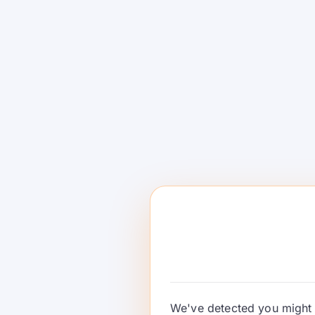
Pola API Ilmu 
kanggo Alur Ke
sing Bisa Diau
Claude Science nuduhake pola API prakti
panggunaan alat, asal-usul, loop ulasan, r
panggunaan wiwit awal. …
Terus Maca
We've detected you might 