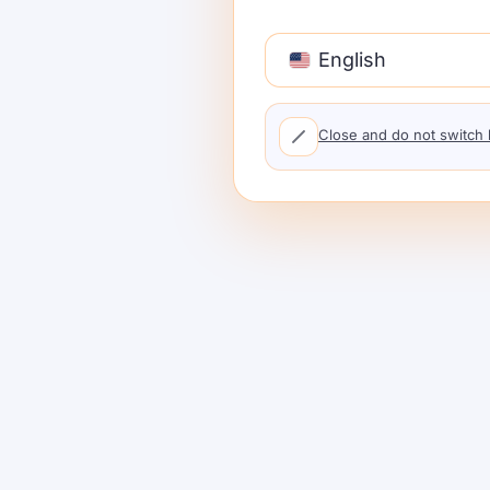
English
Close and do not switch
Monetisasi
Panggunaan A
AppSumo Tan
Ngilangi Kepe