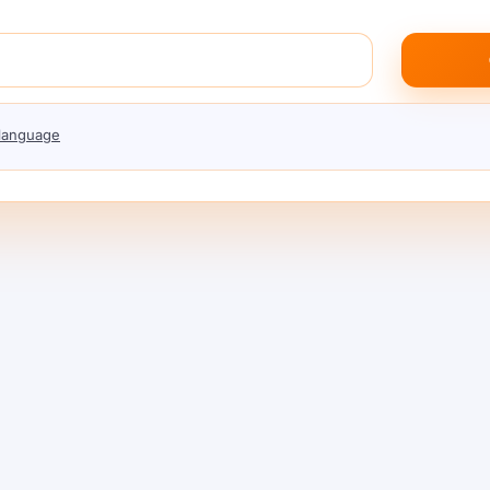
 language
Safety AI
I Sawise
AI: Ngont
pa
Telpon 
Keamanan AI lan keamana
rcayaan
sing beda. Gunakake dhap
prilaku, risiko eksploitasi