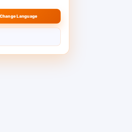
Change Language
 vs Security
rol Risiko ing
Model
n AI ngrampungake risiko produksi
tar priksa iki kanggo misahake risiko
, lan kontrol panggilan model. …