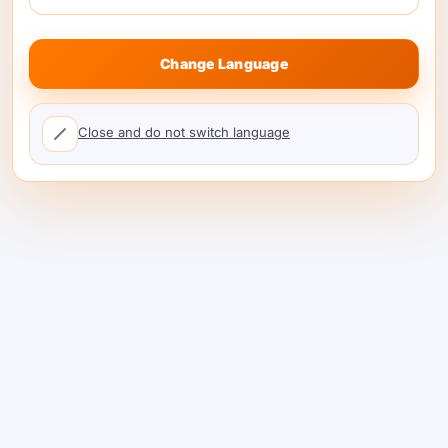
2. OpenCode는 OpenAI 호환 엔드포인트를
Change Language
사용하여 사용자 지정 공급자를 정의할 수 있습
니다. 간단한 시작 템플릿은 다음과 같습니다:
Close and do not switch language
3. {
교체
"$schema":
"https://opencode.ai/config.json",
"provider": {.
"shareai": {
"npm": "@ai-sdk/openai-compatible",
API
참조
"name": "ShareAI",.