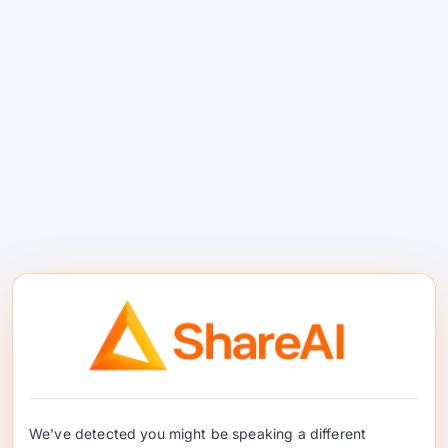
निरीक्षणक्षमता
तुम्हाला दिसेल
ट्रेस, फेलओव्हर कारणे, आणि खर्च/विलंब
डेल्टा
कन्सोल आणि लॉगमध्ये. वाचा
दस्तऐवज
जेव्हा तुम्ही
सखोल उपकरणांसाठी तयार असता:
दस्तऐवज मुख्यपृष्ठ
जलद प्रारंभ: तुमचा पहिला लवचिक
विनंती करा
5-स्टेप सेटअप
1.
साइन इन करा
आणि API की तयार करा.
साइन इन करा
किंवा साइन अप करा
•
API की तयार करा
2. एक निवडा
प्राथमिक
कन्सोलमध्ये प्रति मॉडेल प्रदाता.
3. जोडा
बॅकअप
प्रदाते (आणि पर्यायी BYOI एंडपॉइंट्स).
We've detected you might be speaking a different