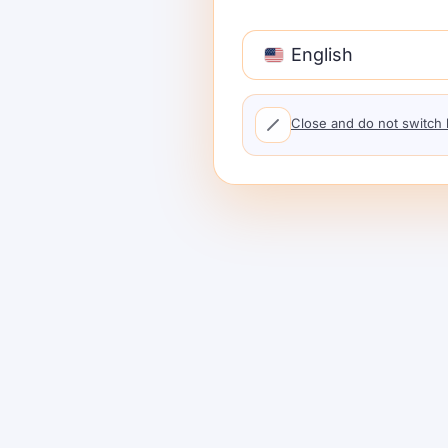
विभागात वाढले आहे ज्याला बांधणारे स्पर्श करू शकतात आणि 
English
2) AI + GPU ची मागणी अत्यंत वाढली आह
Close and do not switch
AI GPU बाजार फुगला, दोन अंतर निर्माण झाले:
टॉप-टियर GPUs स्टार्टअप्स आणि स्वतंत्र बांधणाऱ्यांसा
जास्त भाग निष्क्रिय असतो.
DePIN GPU.
नेटवर्क्स जागतिक स्तरावर निष्क्रिय GPUs एकत्र करून,
उपय
प्रदात्यांना बक्षीस देतात.
येथे
“DePIN GPU माइनिंग”
उदय: ह
कमाई करते.
3) “उपयुक्त कार्य” समजावणे सोपे आहे