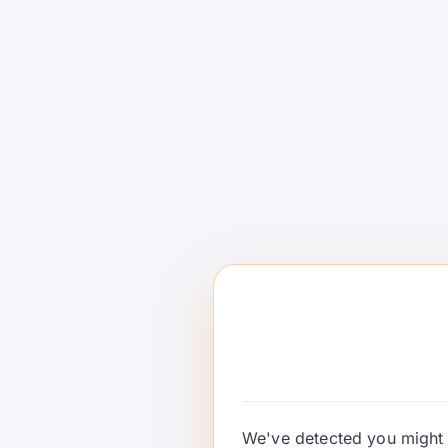
एकच कंपनी सर्व नकाशा डेटा मालकीची आहे
...DePIN त्यांना मध्ये बदलतो
उघड नेटवर्क्स
ज्यामध्ये कोणी
संगणन नेटवर्क्स
– AI आणि अॅप्ससाठी GPU/CPU
स्टोरेज नेटवर्क्स
– विकेंद्रित क्लाउड आणि कायमस्वरूपी 
वायरलेस नेटवर्क्स
– Wi-Fi, 5G, IoT कनेक्टिव्हिटी
सेन्सर नेटवर्क्स
– हवामान, मॅपिंग, भू-स्थानिक, गतिशीलत
2025 मध्ये DePIN का वेग
1) संख्या अखेर अर्थपूर्ण आहेत
DePIN लहान प्रयोगांपासून
शेकडो लाइव्ह नेटवर्क्स आणि टोकन्
We've detected you might 
शुल्क प्रवाहित झाले. जरी सावधगिरीने मोजले तरी, ते एका व