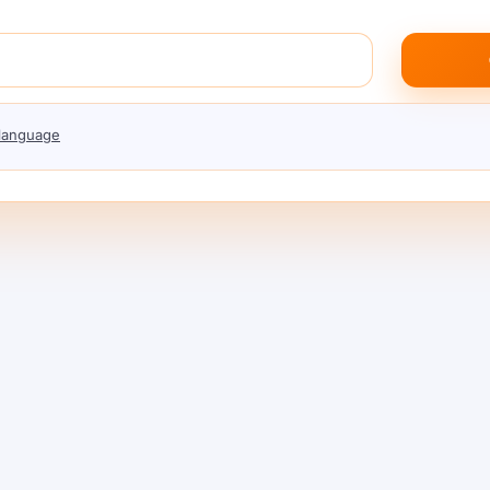
मोजू शकतात.
े
 language
ठी दुर्मिळ आणि महाग आहेत.
ग्राहक आणि एज GPUs दिवसाचा
ुक्त
काम (AI इनफरन्स, रेंडरिंग) मार्गदर्शित करतात आणि
ॅशिंगच्या ऐवजी, तुमचे हार्डवेअर वास्तविक AI कार्ये करते आणि