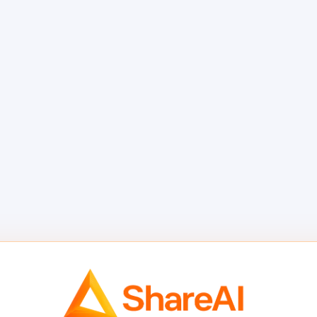
नमुने
GPT-Live
व्हॉइस पाइ
तयार करा