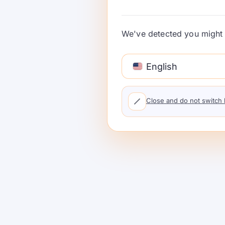
Claude Science संशोधन उत्पादनांसाठी एक व्यावहा
साधनांचा वापर, मूळ स्रोत, पुनरावलोकन चक्र, रूटि
We've detected you might 
नियंत्रण. …
वाचन सुरू ठेवा
English
Close and do not switch