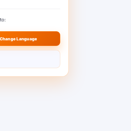
चावते. बिल्डर्स रूटिंग, फॉलबॅक, विलंबता आणि
इम आवाज पाइपलाइन कशी डिझाइन करू शकतात ते
to:
Change Language