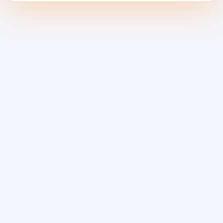
“operacionalmente gerenciável”. É como
você detecta regressões cedo, justifica
mudanças de roteamento e explica os
gastos para o restante da empresa.
Erro 5: Deixar a
proliferação de chaves de
API crescer sem controle
Uma vez que uma equipe começa a integrar
várias APIs de IA, segredos tendem a se
espalhar por todos os lugares: máquinas
locais, variáveis de CI, ambientes de
staging, scripts pontuais e substituições de
emergência.