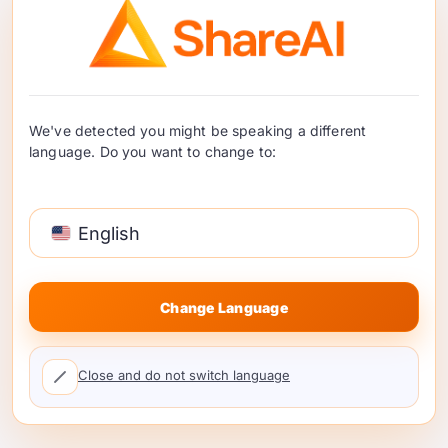
Venit bazat pe utilizare
pentru agenții după
proiectele AI
We've detected you might be speaking a different
Proiectele AI continuă să creeze valoare după
language. Do you want to change to:
lansare. Aflați cum agențiile pot direcționa utilizarea
AI a clienților prin ShareAI, seta un adaos și câștiga
din utilizarea continuă. …
English
Continuați să citiți
Change Language
Close and do not switch language