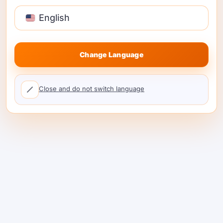
Python (requests)
English
import os
Change Language
Просмотрите доступные модели и
псевдонимы в
Маркетплейсе моделей
.
Создайте или обновите ваш ключ в
Close and do not switch language
Консоли
. Прочитайте все параметры в
Справочник API
.
Лучшие практики для
команд
Отделяйте подсказки от
маршрутизации:
храните версии