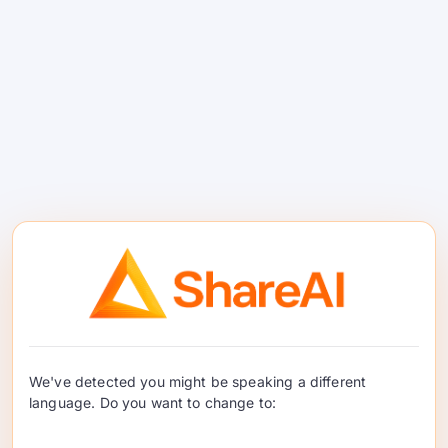
стабильными.
Начните быстро:
исследуйте
Песочница
,
читайте
Документация
, и
Справочник API
.
Создайте или обновите ваш ключ в
Консоли
. Проверьте, что нового в
Релизы
.
Быстрый старт (Код)
JavaScript (fetch)
/* 1) Установите ваш ключ (храните его без
We've detected you might be speaking a different
language. Do you want to change to: