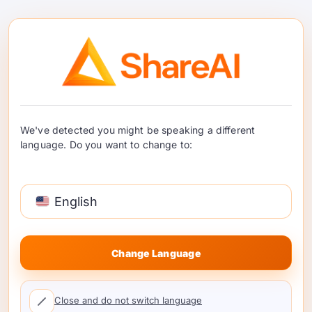
GPT-Live API: Создавайте
голосовые конвейеры в
реальном времени с
We've detected you might be speaking a different
маршрутизацией
language. Do you want to change to:
GPT-Live поднимает планку для голосового ИИ.
Вот как разработчики могут создавать
English
голосовые конвейеры в реальном времени с
учетом маршрутизации, резервирования,
задержки и контроля использования. …
Change Language
Продолжить чтение
Close and do not switch language