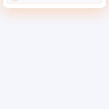
Управление рисками ИИ:
Установите контроль на
каждом вызове модели
Управление рисками ИИ переходит от политики
к практике, когда команды контролируют
маршруты моделей, доступ, бюджеты, журналы
и резервное переключение в момент запроса. …
Продолжить чтение