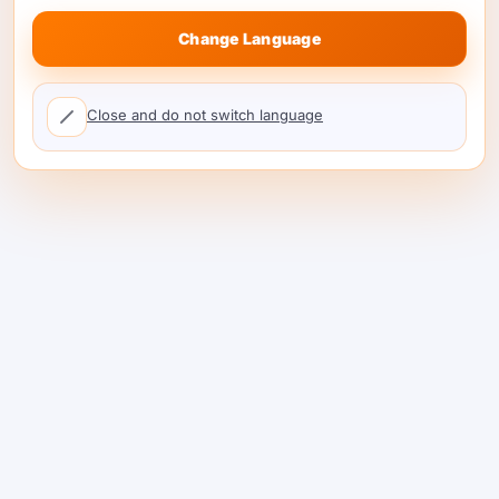
Change Language
4. Punguza upotevu wa tokeni
kabla haujafikia bili
Close and do not switch language
Utozaji wa gharama kulingana na matumizi
unaadhibu usimamizi wa muktadha wa
uvivu. Timu zinazotuma faili nzima, magogo
yanayorudiwa, historia kamili ya
mazungumzo, na maagizo makubwa
zinagharamia uzito wa maelekezo unaoweza
kuepukika.
Tuma tu msimbo unaohitajika kwa kazi
hiyo.
Fupisha nyuzi ndefu badala ya
kuzirejesha kwa ukamilifu.