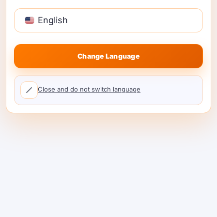
வைத்திருக்கிறது; டோக்கன் ஒன்றுக்கு
செலுத்துங்கள்; 70% உங்கள் கோரிக்கைகளை
Basa Jawa
சேவை செய்யும் GPUs க்கு திரும்புகிறது.
English
ไทย
한국어
Change Language
அதை Playground இல்
فارسی
முயற்சிக்கவும்
Cantonese
Close and do not switch language
Tagalog
HeyDo, Growably, Vendorlockly — மற்றும்
Kiswahili
பலரால் நம்பப்படுகிறது.
Türkçe
Hausa
తెలుగు
Tiếng Việt
मराठी
日本語