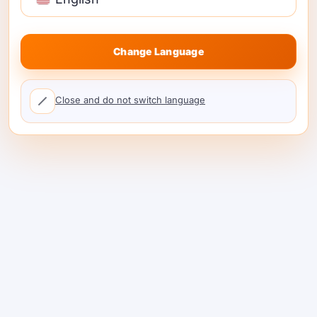
한국어
ప్లేగ్రౌండ్‌లో దీన్ని ప్రయత్నించండి
فارسی
Cantonese
Change Language
தமிழ்
HeyDo, Growably, Vendorlockly — మరియు
మరెన్నో సంస్థల ద్వారా నమ్మకంగా ఉంది.
Tagalog
Close and do not switch language
Kiswahili
Türkçe
Hausa
Tiếng Việt
मराठी
日本語
Deutsch
اردو
Bahasa Indonesia
షేర్AI