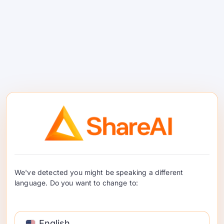
బ్లాగ్ కనుగొనబడలేదు
ప్రజల శక్తితో నడిచే AI గ్రిడ్‌లో
ప్లగ్ చేయండి
We've detected you might be speaking a different
ఒక REST ఎండ్‌పాయింట్ 150+ ఓపెన్-సోర్స్
మోడళ్లకు అనేక ప్రొవైడర్లలో. స్మార్ట్ ఫెయిల్‌ఓవర్ మీను
language. Do you want to change to:
ఆన్‌లైన్‌లో ఉంచుతుంది; టోకెన్‌కు చెల్లించండి; 70%
Basa Jawa
మీ అభ్యర్థనలను అందించే GPUsకి వెనక్కి వెళ్తుంది.
ไทย
English