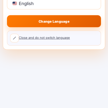
English
Change Language
Close and do not switch language
AI రిస్క్ మేనేజ్‌మెంట్: ప్రతి
మోడల్ కాల్‌పై నియంత్రణలు
పెట్టండి
AI రిస్క్ మేనేజ్‌మెంట్ పాలసీ నుండి ప్రాక్టీస్‌కు మారుతుంది,
టీమ్స్ మోడల్ రూట్స్, యాక్సెస్, బడ్జెట్స్, లాగ్స్, మరియు
రిక్వెస్ట్ టైమ్‌లో ఫెయిలోవర్‌ను నియంత్రించినప్పుడు. …
చదవడం కొనసాగించండి