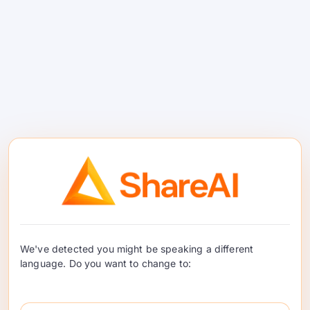
GPT-లైవ్ API: రూటింగ్‌తో
రియల్-టైమ్ వాయిస్
పైప్‌లైన్లను నిర్మించండి
GPT-Live వాయిస్ AI కోసం ప్రమాణాలను పెంచుతుంది.
రూటింగ్, ఫాల్బ్యాక్, లేటెన్సీ, మరియు వినియోగ నియంత్రణ
We've detected you might be speaking a different
చుట్టూ రియల్-టైమ్ వాయిస్ పైప్‌లైన్లను డిజైన్ చేయడానికి
language. Do you want to change to:
బిల్డర్స్ ఎలా చేయగలరో ఇక్కడ ఉంది. …
చదవడం కొనసాగించండి