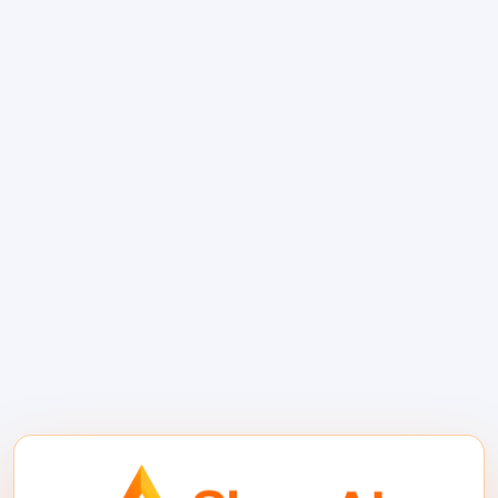
Proyekto
Alamin kung paano mapapanatili ng mga
tagapangalaga ang mga open-source na proyekto
na naa-access habang pinapresyohan ang
opsyonal na paggamit ng AI-heavy sa
pamamagitan ng ShareAI Builder. …
Magpatuloy sa Pagbasa
AI Prosumers: Paano