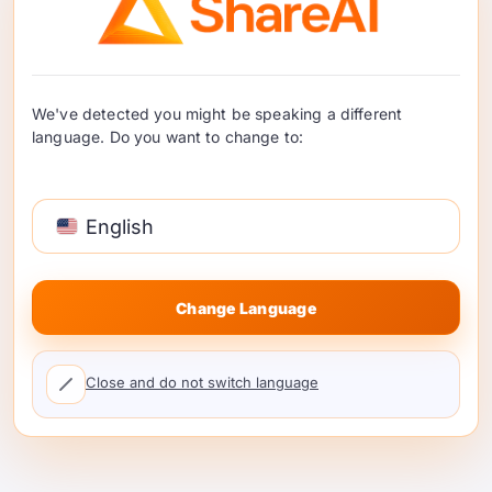
Hinahayaan Ka ng ShareAI
na Kumonsumo at
Magbigay ng AI — Tulad ng
We've detected you might be speaking a different
language. Do you want to change to:
Energy Prosumers
Ang prosumer ay isang tao na parehong
English
kumokonsumo at gumagawa ng halaga sa
parehong network. Ang enerhiya ang nagpasikat sa
termino (isipin ang rooftop solar na nag-e-export sa
Change Language
…
Magpatuloy sa Pagbasa
Close and do not switch language