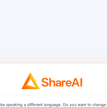
y panatilihing ang iyong produkto ay
model-
o modelo lamang.
lakas na alternatibo sa Kimi K2.5 para sa mga
ling magpalit ng mga modelo gamit ang isang
hambing ng mga
 K2.5
n, inayos batay sa karaniwang pangangailangan
 iyong “subukan muna ang mga ito” na mapa.
Bakit pinipili ito ng
mga team kaysa sa
Mga tradeoff
be speaking a different language. Do you want to change 
Kimi K2.5