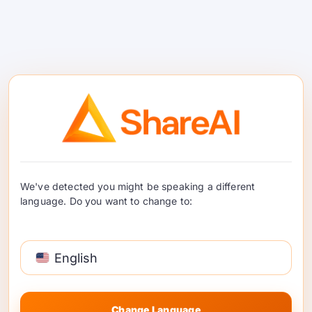
Ang mga buong kontrata, case files,
research libraries, codebases, o mga set ng
internal documentation ay maaaring
mawalan ng kahulugan kapag hinati sa
maliliit na bahagi. Ang long context ay
tumutulong na mapanatili ang istruktura,
ngunit kailangan pa rin ng mga team ang
disiplina sa retrieval, pagsubaybay sa
pinagmulan, at pagsusuri.
We've detected you might be speaking a different
language. Do you want to change to:
Kaalaman sa Trabaho ng
Enterprise
English
Ang mga enterprise workflow ay madalas na
nangangailangan ng modelo na gumalaw sa
Change Language