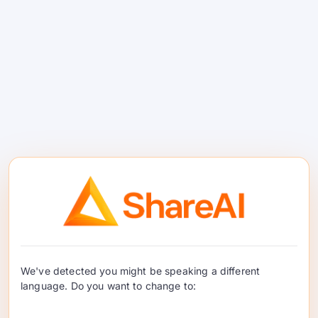
Mga tier na pinapagana ng AI:
presyo
ng upuan + kasamang mga kredito +
may diskwentong labis.
Batay sa Kinalabasan/Halaga
(advanced):
singilin sa nasusukat na
mga output—nangangailangan ng
malakas na pagsukat.
Paano ipatupad gamit ang ShareAI
I-configure
mga patakaran na may
antas
ayon sa plano (Starter = na-
optimize sa gastos; Enterprise = na-
optimize sa latency).
We've detected you might be speaking a different
Ipataw
agarang failover
upang
language. Do you want to change to:
mapanatili ang mga SLO nang hindi
lumalagpas sa iyong badyet.