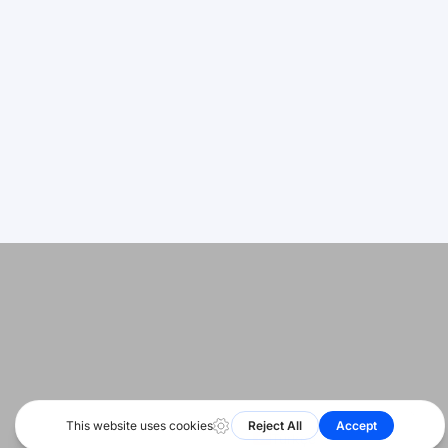
Deutsch
Başlarken
اردو
Site Haritası
Bahasa Indonesia
Durum
Română
Русский
© 2026 Tüm hakları saklıdır. HeyShare SRL
Português
Bizi takip
edin
বাংলা
Français
العربية
Español
हिन्दी
简体中文
English
Türkçe