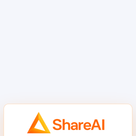
aslında ne anlama
geldiği
A/B testleri ve kanaryalar.
Canlı trafik
dilimlerinde adaylar arasında çıktıları ve
maliyetleri karşılaştırın.
Dinamik yönlendirme.
Modelleri seçin
fiyat
,
gecikme
,
8. başarı oranı
, yerel
ayar veya güvenlik politikası ile.
Akıllı yedekler.
Model A zaman
aşımına uğrarsa veya düşük güvenle
dönerse, otomatik olarak Model B'ye
geçiş yapın.
Değerlendirme döngüleri.
İstek/
çıktıları kaydedin ve görev metriklerine
karşı puanlayın, ardından yönlendirme