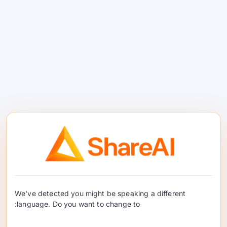
یہ کیا ہے۔.
بہتر ماڈلز کو منتخب کرنے کے
لیے کوالٹی پر مبنی روٹنگ اور تشخیص۔.
#8 — اورق اے آئی
We've detected you might be speaking a different
language. Do you want to change to: