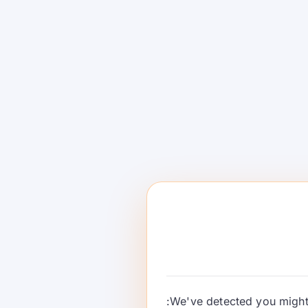
We've detected you might 