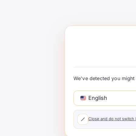
Claude Scienc
Patterns cho Q
Nghiên cứu có
Kiểm toán
Claude Science chỉ ra một mẫu API thực
We've detected you might 
nghiên cứu: sử dụng công cụ, nguồn gốc, 
tuyến và kiểm soát sử dụng từ đầu. …
Tiếp tục đọc
English
Close and do not switch