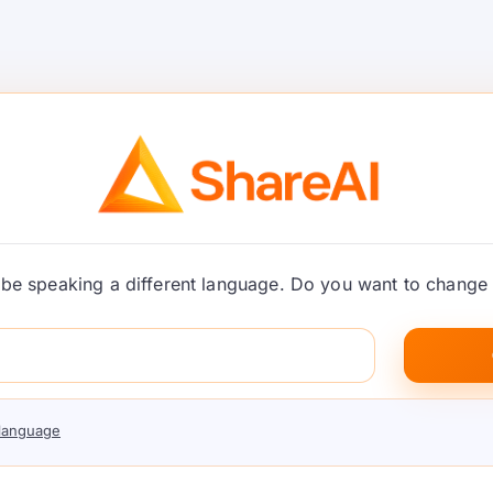
e API
GPT-Live
uy trình
các đườn
 thể
nói thời 
định tuy
 tiễn cho các sản phẩm
GPT-Live nâng cao tiêu ch
be speaking a different language. Do you want to change 
vòng lặp đánh giá, định
nhà xây dựng có thể thiết
thực xoay quanh định tuyế
dụng. …
Tiếp tục đọc
 language