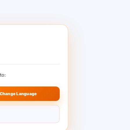
 API: Xây dựng
g dẫn giọng
gian thực với
ến
uẩn cho AI giọng nói. Đây là cách các
to:
 kế các đường dẫn giọng nói thời gian
n, dự phòng, độ trễ và kiểm soát sử
Change Language