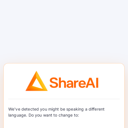
Nơi nó phù hợp
: truy cập một lần đến nhiều
khả năng AI.
Sự đánh đổi
: thường nhẹ hơn
về các chỉ số thị trường minh bạch từng nhà
cung cấp trước khi bạn định tuyến yêu cầu.
OpenRouter
We've detected you might be speaking a different
language. Do you want to change to:
Nó là gì
: một API thống nhất tổng hợp các