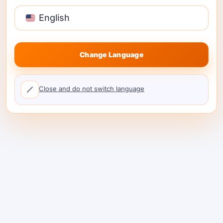
mô hình từ nhiều phòng thí nghiệm (OpenAI,
English
Anthropic, Mistral, Google, và nguồn mở),
được thành lập vào năm 2023.
Change Language
Những gì họ cung cấp
: giao diện tương thích
với OpenAI, hóa đơn hợp nhất, định tuyến độ
trễ thấp, và tín hiệu về độ phổ biến/hiệu
Close and do not switch language
suất; phí nhỏ trên giá gốc.
Nơi nó phù hợp
: thử nghiệm nhanh và đa
dạng với một phím chính.
Sự đánh đổi
: nhẹ
hơn về độ sâu mặt phẳng điều khiển doanh
nghiệp và minh bạch thị trường trước tuyến
so với ShareAI.
LiteLLM