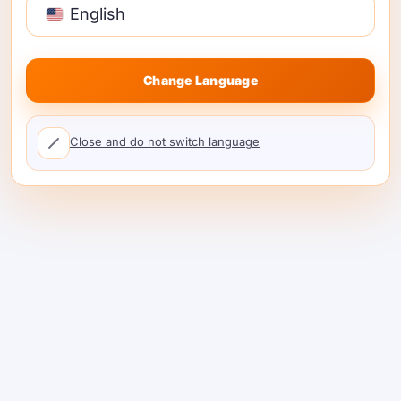
tuyến; chỉ định tuyến lên khi độ tin cậy
English
thấp.
RAG ngữ cảnh dài.
Chia nhỏ thông
minh; giảm thiểu phần mở đầu; sử dụng
Change Language
các mô hình tiết kiệm token; ưu tiên
theo token
định giá với bộ nhớ đệm KV.
Close and do not switch language
Trích xuất có cấu trúc & gọi hàm.
Ưu
tiên các mô hình nhỏ hơn với các lược
đồ nghiêm ngặt; điều chỉnh chuỗi dừng
để tránh tạo quá mức.
Đa phương thức (hiểu hình ảnh).
Kiểm
soát các cuộc gọi hình ảnh—chạy kiểm
tra chỉ văn bản rẻ trước.
Phát trực tuyến so với công việc theo
lô.
Đối với tóm tắt theo lô, mở rộng cửa
sổ lô và kéo dài thời gian chờ để tăng