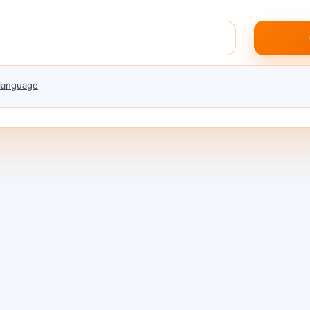
h Gateway替代品
 language
換；唔使重寫。.
故障切換。.
、護欄。.
.
真實
成本喺你路由之前。.
首次獲取令牌嘅時間。.
（對GPU擁有者嘅激勵）。.
eway替代品