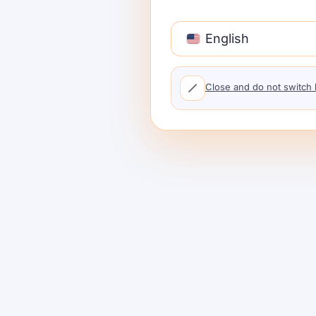
English
我哋點樣評估最好的Arc
Close and do not switch
模型廣度同中立性
— 專有 + 開放；容易切
延遲同韌性
——路由政策、超時/重試、即時
管治同安全性
— 密鑰處理、範圍、地區路由
可觀察性
— 日誌/追蹤同成本/延遲儀表板。
價格透明度同總擁有成本（TCO）
— 比較
開發者體驗
——文檔、SDKs、快速入門；
社區同經濟學
——你嘅支出係咪會促進供應
最佳10個Arch Gat