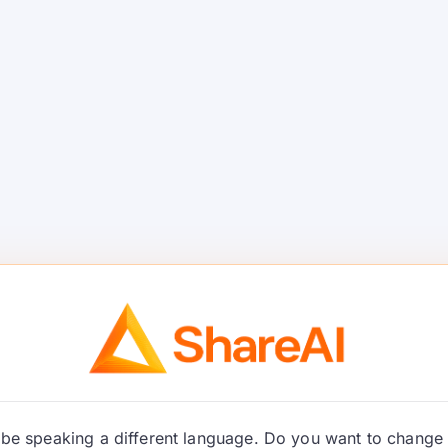
/
）係一個對代理應用程序嘅 AI 感知網
archgw
化/澄清輸入，將提示路由到正確嘅工具或者模
以專注於業務邏輯，而唔係基礎設施嘅管道。.
理同路由層；佢係
唔係
1. 一個透明嘅
模型市場
顯
你路由之前。呢度就係 ShareAI 嘅優勢所在。.
 代理平台
應商之間
路由前嘅透明性
（價錢、延遲、正常運行
故障轉移
.
例子：ShareAI。.
密鑰、政策、速率限制、防護欄）加上
可觀察性
. 你
 AI Gateway, Portkey。.
化UX（記憶/工具/渠道）；比基礎設施更接近產
be speaking a different language. Do you want to change 