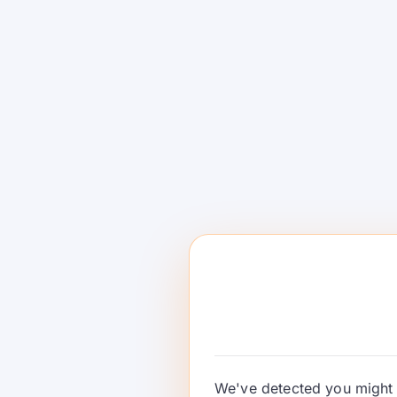
乜嘢嚟嘅。.
Arch Gateway（通常簡稱為“Arch” 
關。佢喺你嘅技術堆棧邊緣，應用防護欄，標準
型，統一 LLM 嘅訪問——咁你嘅應用程序就可
佢唔係咩。.
Arch 係一個針對提示同代理嘅治
示供應商
價格、延遲、正常運行時間、可用性
喺
聚合器 vs 閘道器 vs
LLM聚合器
—— 一個 API 喺多個模型/供
時間、可用性、供應商類型）同
智能路由/
AI閘道器
—
邊緣治理
用於 LLM 流量（
帶你嘅供應商。.
例子：Arch Gateway, Kong
代理/聊天機械人平台
— 為助手提供嘅包裝
品。.
例子：Orq。.
We've detected you might 