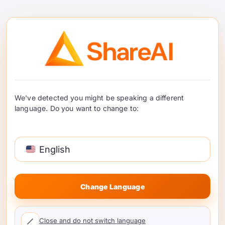
简短提示（聊天/助手）。.
从一个小型指
令调优模型开始。限制最大令牌数；启用
流式处理；仅在低置信度时向上路由。.
长上下文RAG。.
智能分块；最小化前
言；使用令牌效率高的模型；偏好
每令牌
使用KV缓存的定价。.
结构化提取和函数调用。.
优先选择具有
We've detected you might be speaking a different
严格模式的小型模型；调整停止序列以避
language. Do you want to change to:
免过度生成。.
多模态（图像理解）。.
控制视觉调用
——先运行廉价的纯文本检查。.
English
流式处理与批处理任务。.
对于批量摘
要，扩大批量窗口并延长超时时间以提高
Change Language
利用率（并降低
推理
单位成本）。.
探索模型选项和价格：
Close and do not switch language