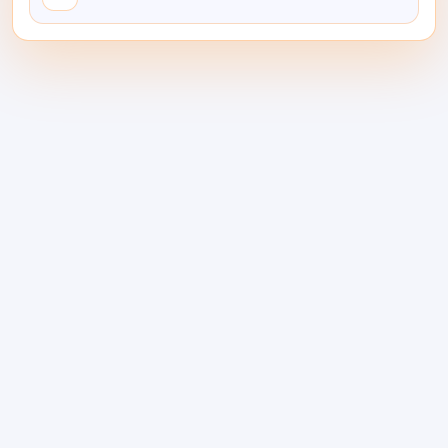
https://shareai.now/models/
决策矩阵：选择正确的替代
方案
使用案例
延迟预算
音量
带有简短提示的聊天用户体验
≤300 毫秒首标记
高
使用长文档的 RAG
≤1.2 秒首标记
中等
结构化提取
≤500 毫秒
高
偶尔的复杂任务
灵活
低
企业隐私/本地部署
≤800毫秒
中等