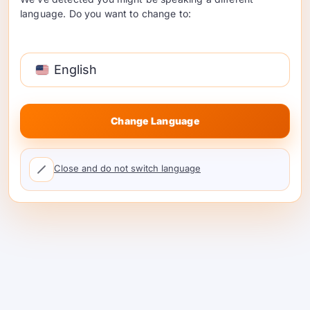
整参数
API参考
.
language. Do you want to change to:
团队最佳实践
English
将提示与路由分开：
保持提示/模板版本化；通
过策略/别名切换模型。.
Change Language
标记所有内容：
功能、群体、区域——这样您
可以分析数据和成本。.
Close and do not switch language
从合成评估开始；通过影子流量验证
在全面推
出之前。.
为每个功能定义SLO：
跟踪p95而不是平均
值；关注成功率和每1K令牌的$。.
防护措施：
在网关中集中管理安全过滤器、PII