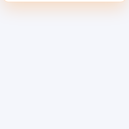
次模型调用设置控制措施
当团队在请求时控制模型路由、访问、预算、日志
和故障切换时，AI 风险管理从政策转向实践。…
继续阅读
在不破坏LTD信任的情况
下，在AppSumo之后实现
AI使用货币化