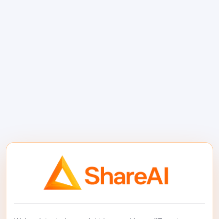
করতে হবে, আত্মবিশ্বাসী উত্তর দিতে বাধ্য নয়।.
দীর্ঘ-প্রসঙ্গ বিশ্লেষণ
একটি ১ মিলিয়ন টোকেন প্রসঙ্গ উইন্ডো মূল্যবান যখন কাজটি একটি
বড় কর্পাস জুড়ে সম্পর্কের উপর নির্ভর করে। পূর্ণ চুক্তি, মামলা
ফাইল, গবেষণা লাইব্রেরি, কোডবেস বা অভ্যন্তরীণ ডকুমেন্টেশন
সেট ছোট অংশে বিভক্ত হলে অর্থ হারাতে পারে। দীর্ঘ প্রসঙ্গ
কাঠামো সংরক্ষণে সাহায্য করে, তবে দলগুলিকে এখনও পুনরুদ্ধার
শৃঙ্খলা, উৎস ট্র্যাকিং এবং মূল্যায়ন প্রয়োজন।.
এন্টারপ্রাইজ জ্ঞান কাজ
এন্টারপ্রাইজ ওয়ার্কফ্লো প্রায়ই মডেলকে ডকুমেন্ট, স্প্রেডশিট,
স্লাইড, নীতি এবং সিদ্ধান্তের মানদণ্ড জুড়ে চলতে প্রয়োজন।