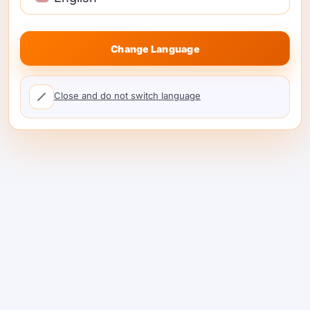
ল্যান্ডস্কেপ পরিবর্তনের সাথে লিভারেজ বজায় রাখতে দেয়।.
Change Language
৩০ মিনিটে সঠিক Kimi K2.5 বিকল্প
নির্বাচন করার উপায়
Close and do not switch language
কাজটি নির্ধারণ করুন
(কোড এজেন্ট পরীক্ষাগুলো ঠিক করে,
অভ্যন্তরীণ ডকুমেন্ট থেকে RAG উত্তর দেয়, চুক্তি
বিশ্লেষণ, UI-থেকে-কোড)।.
একটি ছোট ইভাল সেট তৈরি করুন
(১০–৩০ প্রম্পট),
ব্যর্থতার কেস এবং প্রান্তিক কেসসহ।.
৩-৫ জন প্রার্থীর পরীক্ষা করুন
(কিমি K2.5 + দুইজন
বিশেষজ্ঞ + একটি সস্তা বিকল্প) এবং সঠিকতা, ফরম্যাটিং
নির্ভরযোগ্যতা, টুল-ব্যবহারের সঠিকতা, এবং লেটেন্সির জন্য
স্কোর করুন।.
একটি বিকল্প সহ শিপ করুন
যাতে আউটেজ, সীমাবদ্ধতা,