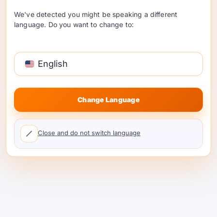
caché y control de costos
We've detected you might be speaking a different
language. Do you want to change to:
English
Change Language
Solicitud
es una opción sólida para equipos
Close and do not switch language
enfocados en la eficiencia en tiempo de
ejecución. Sus materiales oficiales
describen una puerta de enlace unificada
con enrutamiento, controles de gobernanza,
seguimiento de costos y almacenamiento en
caché.