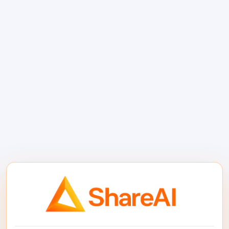
Orq.ai es el tipo de plataforma que incluyes
en tu lista cuando los prompts, la
evaluación, la auditabilidad y los flujos de
trabajo del equipo son tan importantes como
el propio punto final del modelo. Eso lo hace
atractivo para entornos regulados o equipos
internos de IA más grandes.
Mejor para:
empresas que necesitan
gobernanza, supervisión y colaboración en
la entrega de IA.
4. Requesty — Lo mejor
para optimización,
almacenamiento en