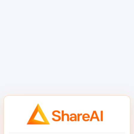
Orq.ai adalah jenis platform yang Anda
masukkan dalam daftar pendek ketika
prompt, evaluasi, auditabilitas, dan alur kerja
tim sama pentingnya dengan endpoint
model itu sendiri. Hal ini membuatnya
menarik untuk lingkungan yang diatur atau
tim AI internal yang lebih besar.
Terbaik untuk:
perusahaan yang
membutuhkan tata kelola, pengawasan, dan
kolaborasi seputar pengiriman AI.
4. Requesty — Terbaik
untuk optimasi, caching,
dan kontrol biaya