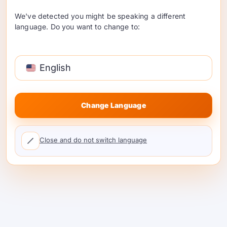
We've detected you might be speaking a different
language. Do you want to change to:
English
Change Language
Permintaan
adalah pilihan yang kuat untuk
tim yang berfokus pada efisiensi runtime.
Close and do not switch language
Materi resminya menjelaskan gateway
terpadu dengan routing, kontrol tata kelola,
pelacakan biaya, dan caching.
Hal itu membuat Requesty sangat relevan
untuk tim dengan volume lalu lintas nyata