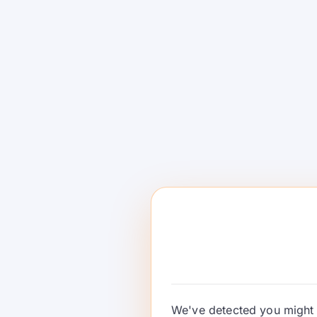
kayayyaki, da rage amincewa da kowane fasali
1. Kulle sigar samf
haɓakawa kamar sa
Kada ku ɗauki canje-canjen samfurin a matsay
ɗauke su kamar sakin aikace-aikace. Kulle zuw
mai siyarwa ya goyi bayan shi, ayyana mai kul
abubuwan duba gajere kafin zirga-zirga ta mot
Wannan jerin abubuwan duba ya kamata ya haɗa d
aiki akan tambayoyin da suka fi muhimmanci g
dakatarwa, kuna son hanyar ƙaura mai sarrafaw
We've detected you might 