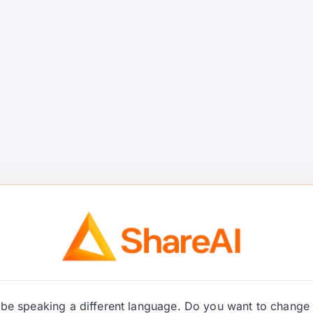
n AI da aka gina a saman wannan alaƙar.
urin kuma ku ɗauki
kin kayayyaki
in abubuwan da ba a gani na kayan aiki. Ku
a sigar samfurin da aka bayyana lokacin da
a da haɓakawa, kuma ku yi amfani da jerin
sa zuwa sabon sigar.
a tsarin fitarwa, jinkiri, farashi, da ingancin
a samfurinku. Idan mai siyarwa ya sanar da
a maimakon rikice-rikice na dole.
be speaking a different language. Do you want to change 