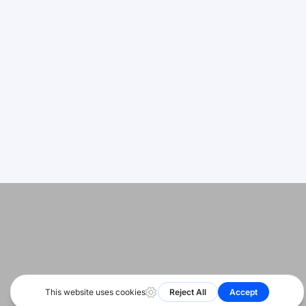
Deutsch
Dhukungan
اردو
Miwiti
Peta Situs
Bahasa Indonesia
Status
Română
Русский
© 2026 Kabeh hak dilindhungi. HeyShare SRL
Português
Tindakake
বাংলা
kita ing
Français
العربية
Español
हिन्दी
简体中文
English
Basa Jawa