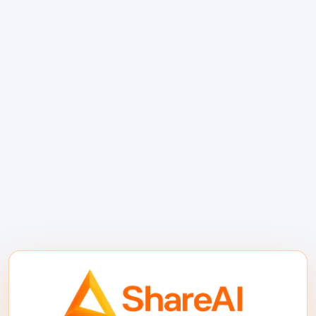
3. Rute lalu lintas miturut
kebijakan tinimbang
panyedhiya hardcoded
Tumpukan fleksibel ngatur rute miturut
kebijakan. Iki tegese milih model utawa
panyedhiya adhedhasar tugas sing
ditindakake, kayata toleransi latensi,
anggaran, wilayah, kasedhiyan, utawa aturan
fallback. Hardcoding siji panyedhiya kanggo
saben panjalukan nggawe gangguan lan
owah-owahan rega luwih nyakitake
tinimbang sing perlu.
Iki ing ngendi pasar AI lan lapisan API bisa