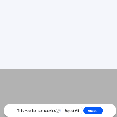
日本語
समर्थन
Deutsch
शुरुआत करना
साइटमैप
اردو
स्थिति
Bahasa Indonesia
Română
© 2026 सभी अधिकार सुरक्षित। HeyShare SRL
Русский
हमें फॉलो
Português
करें
বাংলা
Français
العربية
Español
简体中文
English
हिन्दी