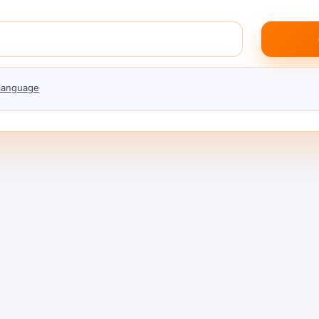
ी तुलना तब करती हैं जब लागत बढ़ती है या गुणवत्ता की
 मॉडल विभिन्न वर्कलोड पर जीत सकते हैं। एक निष्कर्षण के
 language
ेहतर हो सकता है। तीसरा सस्ता और आंतरिक स्वचालन के लिए
िन्हें आप वास्तव में अपने वास्तविक प्रॉम्प्ट्स, डेटा आकार,
ैं। केवल सामान्य डेमो पर बेंचमार्क न करें।.
यदि आप एक ही स्थान से विकल्पों की तुलना कर सकते हैं, तो
ान हो जाता है। ShareAI का
मॉडल्स
दृश्य ठीक उसी प्रकार के
 की समस्या मानना