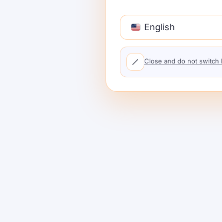
कई टीमें पहले एक परिचित मॉडल चुनती हैं और केवल विकल्पों क
English
शिकायतें सामने आती हैं।.
यह आमतौर पर गलत अनुकूलन क्रम की ओर ले जाता है। विभिन्न
Close and do not switch
लिए बेहतर हो सकता है। दूसरा लंबी-फॉर्म जनरेशन के लिए ब
पर्याप्त तेज़ हो सकता है।.
ट्रैफ़िक को स्केल करने से पहले, उन मॉडलों को बेंचमार्क करें ज
विलंबता बजट और अपेक्षित लागत सीमा के खिलाफ विचार कर रहे ह
यही कारण है कि मार्केटप्लेस-शैली मॉडल दृश्य महत्वपूर्ण है। 
उत्पादन डिफ़ॉल्ट बनने से पहले मार्गों का परीक्षण करना आस
प्रदाता और मॉडल तुलना के लिए उपयोगी है।.
गलती 3: फॉलबैक को भविष्य