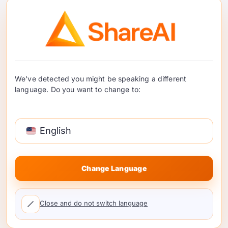
Qwen AI API रणनीति में
ShareAI कहाँ फिट बैठता है
ShareAI एक AI मार्केटप्लेस और API है उन टीमों के लिए
जो प्रदाता-दर-प्रदाता एकीकरण फैलाव के बिना मॉडल
विकल्प चाहते हैं। डेवलपर्स इसका उपयोग कर सकते हैं
We've detected you might be speaking a different
मॉडल ब्राउज़ करें
बाज़ार विकल्पों की तुलना करने और
language. Do you want to change to:
उपयोग करने के लिए
प्रलेखन
यह समझने के लिए कि एक
API मॉडल एक्सेस, रूटिंग और फेलओवर को कैसे समर्थन दे
English
सकता है।.
बात यह नहीं है कि आपके एप्लिकेशन को एक प्रदाता तक
सीमित कर दिया जाए। बात यह है कि मॉडल मूल्यांकन को
Change Language
दोहराने योग्य बनाया जाए। जब एक टीम एकीकरण परत के
माध्यम से कीमत, विलंबता, उपलब्धता, और मॉडल व्यवहार की
Close and do not switch language
तुलना कर सकती है, तो वह उत्पादन अनुशासन को छोड़े
बिना तेजी से आगे बढ़ सकती है।.