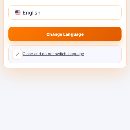
English
Change Language
Close and do not switch language
सर्वोत्तम काँग एआय पर्याय 2026:
का ShareAI #1 आहे (खरे पर्याय,
किंमत व स्थलांतर मार्गदर्शक)
जर तुम्ही काँग एआय पर्यायांची तुलना करत असाल किंवा काँग एआय
स्पर्धक शोधत असाल, तर हा मार्गदर्शक बिल्डरप्रमाणे लँडस्केप मॅप
करतो. आम्ही स्पष्ट करू की लोक काय म्हणतात …