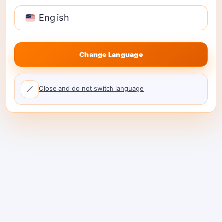
English
Change Language
SDK Python leve e proxy auto-hospedado
Close and do not switch language
que utiliza uma interface compatível com
OpenAI para muitos provedores. Ótimo para
DIY; troque para ShareAI quando não quiser
operar um proxy em produção.
#6 — Unify